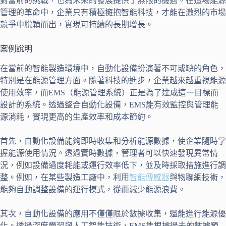
對當前的挑戰，也為未來的發展提供了無限的機遇。在這場能源
管理的革命中，企業只有積極擁抱智能科技，才能在激烈的市場
競爭中脫穎而出，實現可持續的長期增長。
案例說明
在當前的智能製造環境中，自動化設備扮演著不可或缺的角色，
特別是在能源管理方面。隨著科技的進步，企業越來越重視能源
使用效率，而EMS（能源管理系統）正是為了達成這一目標而
設計的系統。透過整合自動化設備，EMS能有效監控與管理能
源消耗，實現更高的生產效率和成本節約。
首先，自動化設備能夠即時收集和分析能源數據，使企業隨時掌
握能源使用情況。透過實時數據，管理者可以快速發現異常情
況，例如設備過度耗能或運行效率低下，並及時採取措施進行調
整。例如，在某些製造工廠中，利用
智能傳感器
與物聯網技術，
能夠自動調整設備的運行模式，從而減少能源浪費。
其次，自動化設備的應用不僅僅限於數據收集，還能進行能源優
化。透過深度學習與人工智能技術，EMS能根據過去的數據預