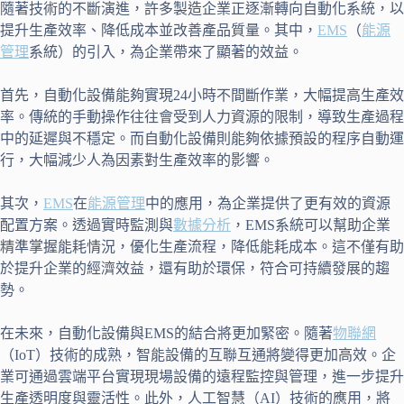
隨著技術的不斷演進，許多製造企業正逐漸轉向自動化系統，以
提升生產效率、降低成本並改善產品質量。其中，
EMS
（
能源
管理
系統）的引入，為企業帶來了顯著的效益。
首先，自動化設備能夠實現24小時不間斷作業，大幅提高生產效
率。傳統的手動操作往往會受到人力資源的限制，導致生產過程
中的延遲與不穩定。而自動化設備則能夠依據預設的程序自動運
行，大幅減少人為因素對生產效率的影響。
其次，
EMS
在
能源管理
中的應用，為企業提供了更有效的資源
配置方案。透過實時監測與
數據分析
，EMS系統可以幫助企業
精準掌握能耗情況，優化生產流程，降低能耗成本。這不僅有助
於提升企業的經濟效益，還有助於環保，符合可持續發展的趨
勢。
在未來，自動化設備與EMS的結合將更加緊密。隨著
物聯網
（IoT）技術的成熟，智能設備的互聯互通將變得更加高效。企
業可通過雲端平台實現現場設備的遠程監控與管理，進一步提升
生產透明度與靈活性。此外，人工智慧（AI）技術的應用，將