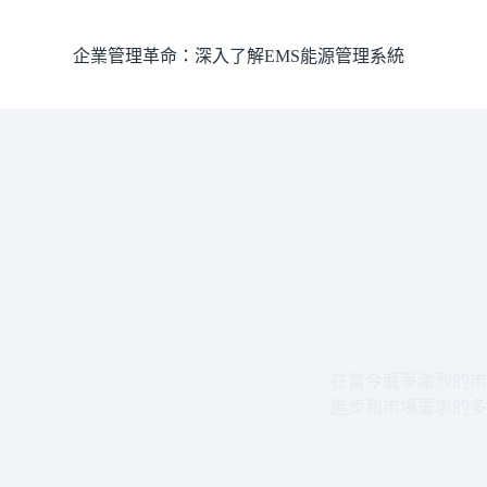
跳
至
企業管理革命：深入了解EMS能源管理系統
主
要
內
容
在當今競爭激烈的市
進步和市場需求的多