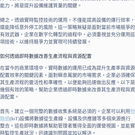
能力，將是提升設備維護質量的關鍵。
總之，透過實時監控技術的運用，不僅能提高設備的運行效率，
還能降低意外停工的風險。這一策略無疑是面對當前市場競爭的
有效武器，企業在數字化轉型的過程中，必須重視並充分運用這
項技術，以維持競爭力並實現可持續發展。
如何透過即時數據改善生產流程與資源配置
在當今的商業環境中，實時數據的運用已成為提升生產率與資源
配置效率的關鍵因素。面對瞬息萬變的市場需求，企業必須確保
其生產流程的靈活性和準確性，以便能夠迅速做出反應。以下是
幾個有效的策略，幫助企業透過即時數據來改善其生產流程與資
源配置。
首先，建立一個完整的數據收集系統是必須的。企業可以利用
物
聯網
(IoT)設備將數據從生產線、設備及供應鏈等多個來源進行
整合。這些即時數據將幫助管理者獲得全面的運營視圖，並能實
時監控生產狀況，迅速識別問題並加以解決。