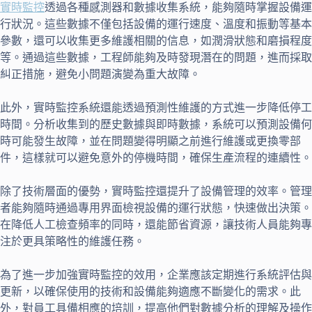
實時監控
透過各種感測器和數據收集系統，能夠隨時掌握設備運
行狀況。這些數據不僅包括設備的運行速度、溫度和振動等基本
參數，還可以收集更多維護相關的信息，如潤滑狀態和磨損程度
等。通過這些數據，工程師能夠及時發現潛在的問題，進而採取
糾正措施，避免小問題演變為重大故障。
此外，實時監控系統還能透過預測性維護的方式進一步降低停工
時間。分析收集到的歷史數據與即時數據，系統可以預測設備何
時可能發生故障，並在問題變得明顯之前進行維護或更換零部
件，這樣就可以避免意外的停機時間，確保生產流程的連續性。
除了技術層面的優勢，實時監控還提升了設備管理的效率。管理
者能夠隨時通過專用界面檢視設備的運行狀態，快速做出決策。
在降低人工檢查頻率的同時，還能節省資源，讓技術人員能夠專
注於更具策略性的維護任務。
為了進一步加強實時監控的效用，企業應該定期進行系統評估與
更新，以確保使用的技術和設備能夠適應不斷變化的需求。此
外，對員工具備相應的培訓，提高他們對數據分析的理解及操作