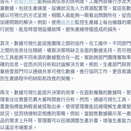
首先，
數據可視化
能夠提高信息的透明度。工廠內部運行涉及大
量數據，包括生產速度、設備狀況及人力資源配置等。當這些數
據以可視化的方式呈現，相關人員能夠一眼看出問題所在，從而
加速問題的解決。例如，使用
儀表板
監控生產線上每台機器的運
行狀態，能及時發現設備故障，避免產線停擺造成的損失。
其次，數據可視化能促進團隊之間的協作。在工廠中，不同部門
之間的信息往往隔絕，導致決策時缺乏全面的數據支持。而可視
化工具能將不同來源的數據整合在一起，幫助跨部門團隊獲取準
確的信息，從而共同分析和討論解決方案。例如，生產部門與質
量檢查部門可以通過共享可視化數據，進行協同工作，更容易識
別生產過程中的缺陷和改進的契機。
再次，數據可視化能提升決策的效率。在面對複雜的數據時，管
理者往往需要花費大量時間進行分析。然而，通過可視化工具，
重要指標能夠輕易被提取出來，使得管理層能迅速理解生產運營
狀況，從而快速制定相應的策略。例如，當銷售數據顯示某一產
品的需求上升時，管理層可以迅速調整生產計畫，增強生產能力
以滿足市場需求。