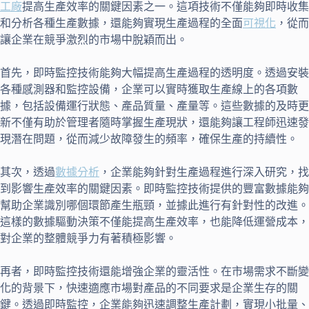
工廠
提高生產效率的關鍵因素之一。這項技術不僅能夠即時收集
和分析各種生產數據，還能夠實現生產過程的全面
可視化
，從而
讓企業在競爭激烈的市場中脫穎而出。
首先，即時監控技術能夠大幅提高生產過程的透明度。透過安裝
各種感測器和監控設備，企業可以實時獲取生產線上的各項數
據，包括設備運行狀態、產品質量、產量等。這些數據的及時更
新不僅有助於管理者隨時掌握生產現狀，還能夠讓工程師迅速發
現潛在問題，從而減少故障發生的頻率，確保生產的持續性。
其次，透過
數據分析
，企業能夠針對生產過程進行深入研究，找
到影響生產效率的關鍵因素。即時監控技術提供的豐富數據能夠
幫助企業識別哪個環節產生瓶頸，並據此進行有針對性的改進。
這樣的數據驅動決策不僅能提高生產效率，也能降低運營成本，
對企業的整體競爭力有著積極影響。
再者，即時監控技術還能增強企業的靈活性。在市場需求不斷變
化的背景下，快速適應市場對產品的不同要求是企業生存的關
鍵。透過即時監控，企業能夠迅速調整生產計劃，實現小批量、