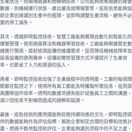
生產狀況。透過傳感器和物聯網技術，公司能夠收集關鍵的運營
數據，如機械運行狀態、產出量及故障報警等。這些信息能夠協
助企業迅速識別生產中的瓶頸，並即時調整生產流程，避免不必
要的停工損失。
其次，透過即時監控技術，智慧工廠能夠實現自動化和智能化的
運營管理。使用高級算法和機器學習技術，工廠能夠根據歷史數
據進行預測，提前檢測設備的維護需求，從而降低機械故障率並
延長設備的使用壽命。這種前瞻性管理方式不僅提升了生產效
率，也節省了人力和資源的投入。
再者，即時監控技術加強了生產過程中的透明度。工廠的每個環
節都在監控之下，使得所有員工都能及時獲取所需信息，從而提
高團隊協作效率。透明的數據流通有助於促進員工之間的溝通，
減少因信息不對稱而造成的誤解和延誤。
最後，這些技術的應用還能夠促進持續改進的文化。即時監控提
供的數據能夠作為評估指標，幫助企業制定合理的目標和改進計
畫。透過不斷地監控和評估，企業能夠識別流程中的不足之處，