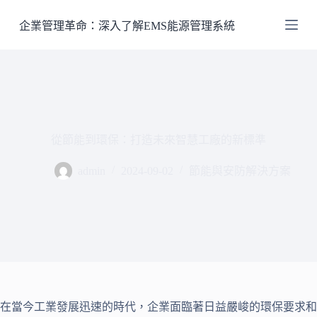
跳
企業管理革命：深入了解EMS能源管理系統
至
主
要
內
容
從節能到環保：打造未來智慧工廠的新標準
admin
2024-09-02
節能與安防解決方案
在當今工業發展迅速的時代，企業面臨著日益嚴峻的環保要求和