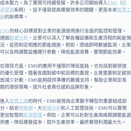
成本壓力。為了實現可持續發展，許多公司開始導入
EMS
（
能
源管理
系統），這不僅是提高運營效率的關鍵，更是未來
智慧工
廠
的新標準。
EMS
的核心目標是對企業的能源使用進行全面的監控和管理。
通過
數據分析
，企業可以深入了解各種設備和生產流程的耗能情
況，從而制定相應的節能措施。例如，透過即時數據監測，企業
可以及時調整設備運行參數，降低能源浪費，實現節能效果。
在環保方面，EMS的應用不僅限於降低能耗，也包括對碳排放
的優化管理。隨著各國對碳中和目標的重視，企業需要制定碳排
放減少計劃，EMS能夠提供準確的數據支持，幫助企業制定長
期的環保策略，提升社會責任感和品牌形象。
進入
智慧工廠
的時代，EMS被視為企業數字轉型的重要組成部
分。結合
物聯網
、大
數據分析
和人工智慧技術，EMS可以實現
更加智慧的
能源管理
。例如，企業可以針對生產高峰期調整能源
供應，降低運營成本，提升生產效率，最終實現利潤最大化。