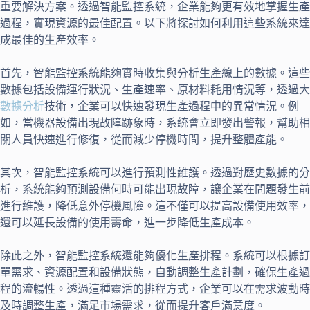
重要解決方案。透過智能監控系統，企業能夠更有效地掌握生產
過程，實現資源的最佳配置。以下將探討如何利用這些系統來達
成最佳的生產效率。
首先，智能監控系統能夠實時收集與分析生產線上的數據。這些
數據包括設備運行狀況、生產速率、原材料耗用情況等，透過大
數據分析
技術，企業可以快速發現生產過程中的異常情況。例
如，當機器設備出現故障跡象時，系統會立即發出警報，幫助相
關人員快速進行修復，從而減少停機時間，提升整體產能。
其次，智能監控系統可以進行預測性維護。透過對歷史數據的分
析，系統能夠預測設備何時可能出現故障，讓企業在問題發生前
進行維護，降低意外停機風險。這不僅可以提高設備使用效率，
還可以延長設備的使用壽命，進一步降低生產成本。
除此之外，智能監控系統還能夠優化生產排程。系統可以根據訂
單需求、資源配置和設備狀態，自動調整生產計劃，確保生產過
程的流暢性。透過這種靈活的排程方式，企業可以在需求波動時
及時調整生產，滿足市場需求，從而提升客戶滿意度。