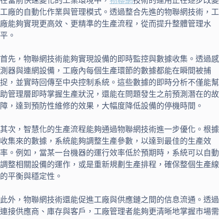
在當前快速變化的工業環境中，
物聯網
技術的運用正在逐步改變
工廠的自動化作業與管理模式。透過整合先進的物聯網技術，工
廠能夠實現更高效、更精準的生產流程，從而提升整體管理水
平。
首先，物聯網技術能夠實現設備的即時監控與數據收集。透過感
測器與連網設備，工廠內每個生產環節的數據都能在瞬間被捕
捉，並實時回傳至中央控制系統。這些數據的即時分析不僅能幫
助管理層即時掌握生產狀況，還能在問題發生之前預測潛在的故
障，達到預防性維修的效果，大幅度降低設備的停機時間。
其次，智慧化的生產流程能夠通過物聯網技術進一步優化。根據
收集來的數據，系統能夠調整生產參數，以達到最佳的生產效
率。例如，當某一台機器的運行效率低於預期時，系統可以自動
調整相關設備的運作，或是重新規劃生產排程，確保整個生產線
的平衡與穩定性。
此外，物聯網技術還能促進工廠與供應鏈之間的信息流通。透過
連接供應商、庫存與客戶，工廠管理者能夠更清晰地掌握市場需