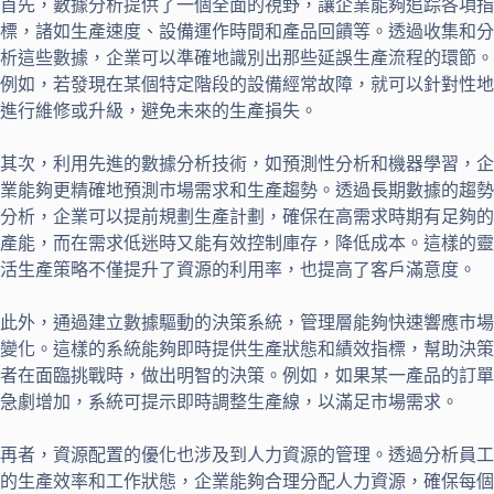
首先，數據分析提供了一個全面的視野，讓企業能夠追踪各項指
標，諸如生產速度、設備運作時間和產品回饋等。透過收集和分
析這些數據，企業可以準確地識別出那些延誤生產流程的環節。
例如，若發現在某個特定階段的設備經常故障，就可以針對性地
進行維修或升級，避免未來的生產損失。
其次，利用先進的數據分析技術，如預測性分析和機器學習，企
業能夠更精確地預測市場需求和生產趨勢。透過長期數據的趨勢
分析，企業可以提前規劃生產計劃，確保在高需求時期有足夠的
產能，而在需求低迷時又能有效控制庫存，降低成本。這樣的靈
活生產策略不僅提升了資源的利用率，也提高了客戶滿意度。
此外，通過建立數據驅動的決策系統，管理層能夠快速響應市場
變化。這樣的系統能夠即時提供生產狀態和績效指標，幫助決策
者在面臨挑戰時，做出明智的決策。例如，如果某一產品的訂單
急劇增加，系統可提示即時調整生產線，以滿足市場需求。
再者，資源配置的優化也涉及到人力資源的管理。透過分析員工
的生產效率和工作狀態，企業能夠合理分配人力資源，確保每個