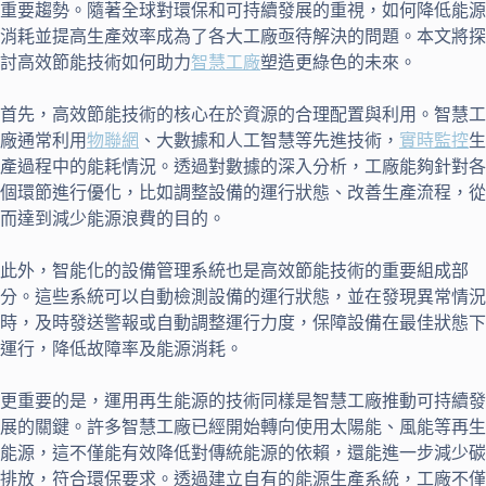
重要趨勢。隨著全球對環保和可持續發展的重視，如何降低能源
消耗並提高生產效率成為了各大工廠亟待解決的問題。本文將探
討高效節能技術如何助力
智慧工廠
塑造更綠色的未來。
首先，高效節能技術的核心在於資源的合理配置與利用。智慧工
廠通常利用
物聯網
、大數據和人工智慧等先進技術，
實時監控
生
產過程中的能耗情況。透過對數據的深入分析，工廠能夠針對各
個環節進行優化，比如調整設備的運行狀態、改善生產流程，從
而達到減少能源浪費的目的。
此外，智能化的設備管理系統也是高效節能技術的重要組成部
分。這些系統可以自動檢測設備的運行狀態，並在發現異常情況
時，及時發送警報或自動調整運行力度，保障設備在最佳狀態下
運行，降低故障率及能源消耗。
更重要的是，運用再生能源的技術同樣是智慧工廠推動可持續發
展的關鍵。許多智慧工廠已經開始轉向使用太陽能、風能等再生
能源，這不僅能有效降低對傳統能源的依賴，還能進一步減少碳
排放，符合環保要求。透過建立自有的能源生產系統，工廠不僅