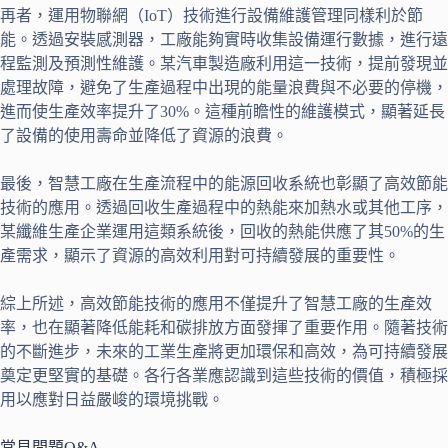
再者，運用物聯網（IoT）技術進行設備維護管理同樣利於節
能。透過安裝感測器，工廠能夠實時收集設備運行數據，進行遠
程監測及預測性維護。某汽車製造廠利用這一技術，提前發現並
處理故障，避免了生產過程中出現的能量浪費與不必要的停機，
進而使生產效率提升了30%。這種前瞻性的維護模式，顯著延長
了設備的使用壽命並降低了資源的浪費。
最後，智慧工廠在生產流程中的能源回收系統也彰顯了高效節能
技術的應用。透過回收生產過程中的熱能來加熱水或其他工序，
某纖維生產企業運用這類系統後，回收的熱能供應了其50%的生
產需求，顯示了資源的高效利用對可持續發展的重要性。
綜上所述，高效節能技術的應用不僅提升了智慧工廠的生產效
率，也在顯著降低能耗和碳排放方面發揮了重要作用。隨著技術
的不斷進步，未來的工業生產將更加環保和高效，為可持續發展
奠定更堅實的基礎。各行各業應認識到這些技術的價值，積極採
用以應對日益嚴峻的環境挑戰。
常見問題Q&A