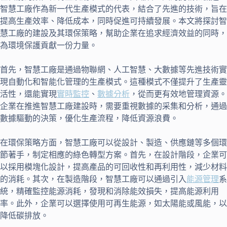
智慧工廠作為新一代生產模式的代表，結合了先進的技術，旨在
提高生產效率、降低成本，同時促進可持續發展。本文將探討智
慧工廠的建設及其環保策略，幫助企業在追求經濟效益的同時，
為環境保護貢獻一份力量。
首先，智慧工廠是通過物聯網、人工智慧、大數據等先進技術實
現自動化和智能化管理的生產模式。這種模式不僅提升了生產靈
活性，還能實現
實時監控
、
數據分析
，從而更有效地管理資源。
企業在推進智慧工廠建設時，需要重視數據的采集和分析，通過
數據驅動的決策，優化生產流程，降低資源浪費。
在環保策略方面，智慧工廠可以從設計、製造、供應鏈等多個環
節著手，制定相應的綠色轉型方案。首先，在設計階段，企業可
以採用模塊化設計，提高產品的可回收性和再利用性，減少材料
的消耗。其次，在製造階段，智慧工廠可以通過引入
能源管理
系
統，精確監控能源消耗，發現和消除能效損失，提高能源利用
率。此外，企業可以選擇使用可再生能源，如太陽能或風能，以
降低碳排放。