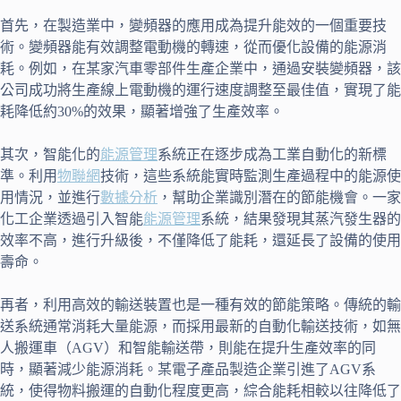
首先，在製造業中，變頻器的應用成為提升能效的一個重要技
術。變頻器能有效調整電動機的轉速，從而優化設備的能源消
耗。例如，在某家汽車零部件生產企業中，通過安裝變頻器，該
公司成功將生產線上電動機的運行速度調整至最佳值，實現了能
耗降低約30%的效果，顯著增強了生產效率。
其次，智能化的
能源管理
系統正在逐步成為工業自動化的新標
準。利用
物聯網
技術，這些系統能實時監測生產過程中的能源使
用情況，並進行
數據分析
，幫助企業識別潛在的節能機會。一家
化工企業透過引入智能
能源管理
系統，結果發現其蒸汽發生器的
效率不高，進行升級後，不僅降低了能耗，還延長了設備的使用
壽命。
再者，利用高效的輸送裝置也是一種有效的節能策略。傳統的輸
送系統通常消耗大量能源，而採用最新的自動化輸送技術，如無
人搬運車（AGV）和智能輸送帶，則能在提升生產效率的同
時，顯著減少能源消耗。某電子產品製造企業引進了AGV系
統，使得物料搬運的自動化程度更高，綜合能耗相較以往降低了