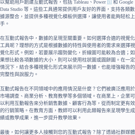
以幫助用戶創建互動式報告，包括 Tableau、Power
BI
和 Google
Data Studio 等。這些工具通常提供用戶友好的界面，支持各類數
據源整合，並提供多種視覺化模板供選擇，讓使用者能夠轻松上
手。
在互動式報告中，數據的呈現至關重要。如何選擇合適的視覺化
工具呢？理想的方式是根據數據的特性與使用者的需求來選擇視
覺化形式。例如，若要展示趨勢變化，折線圖可能較為合適；如
果想比較各項數據的大小，則可以使用柱狀圖或圓餅圖。在一定
情況下，結合多種視覺化形式來展示同一數據，也能增強報告的
完整性與說服力。
互動式報告在不同領域中的應用情況是什麼？它們被廣泛應用於
市場調查、商業分析、教育教學等多個領域。在商業上，企業可
以利用互動報告來分析銷售數據、顧客行為等，從而制定更有效
的行銷策略。在教育方面，教師可以利用此類報告來呈現學生成
績或教學成果，進一步提升教學效果。
最後，如何讓更多人接觸到您的互動式報告？除了透過社群媒體