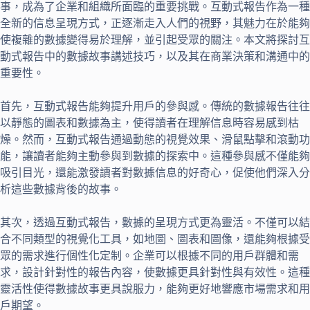
事，成為了企業和組織所面臨的重要挑戰。互動式報告作為一種
全新的信息呈現方式，正逐漸走入人們的視野，其魅力在於能夠
使複雜的數據變得易於理解，並引起受眾的關注。本文將探討互
動式報告中的數據故事講述技巧，以及其在商業決策和溝通中的
重要性。
首先，互動式報告能夠提升用戶的參與感。傳統的數據報告往往
以靜態的圖表和數據為主，使得讀者在理解信息時容易感到枯
燥。然而，互動式報告通過動態的視覺效果、滑鼠點擊和滾動功
能，讓讀者能夠主動參與到數據的探索中。這種參與感不僅能夠
吸引目光，還能激發讀者對數據信息的好奇心，促使他們深入分
析這些數據背後的故事。
其次，透過互動式報告，數據的呈現方式更為靈活。不僅可以結
合不同類型的視覺化工具，如地圖、圖表和圖像，還能夠根據受
眾的需求進行個性化定制。企業可以根據不同的用戶群體和需
求，設計針對性的報告內容，使數據更具針對性與有效性。這種
靈活性使得數據故事更具說服力，能夠更好地響應市場需求和用
戶期望。