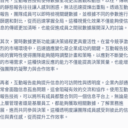
首先，互動報告技術使得數據呈現更加直觀和動態。以往，傳統
的靜態報告往往讓人感到困惑，無法迅速提煉出重點。透過互動
報告，團隊成員可以即時檢視關鍵數據，並根據不同的參數進行
篩選和對比，從而迅速掌握全局。這種視覺化效果不僅能夠使信
息的傳遞更加清晰，也能促進成員之間就數據展開深入的討論。
其次，實時數據更新功能讓決策過程更具靈活性。在當今競爭激
烈的市場環境中，迅速適應變化是企業成功的關鍵。互動報告技
術的實時性使得團隊能夠隨時調整計畫和策略，以應對不斷變化
的市場需求。這種快速反應的能力不僅能提高決策質量，也能增
強團隊的凝聚力與合作效率。
再者，互動報告能夠提升信息的可訪問性與透明度。企業內部通
常會面臨信息孤島問題，這會阻礙有效的交流和協作。使用互動
報告技術，可以將所有成員都整合到同一個信息平台上，無論是
上層管理者還是基層員工，都能夠獲取相關數據，了解業務進
展，進而共同參與決策。這種透明度讓團隊成員感受到彼此的信
任與責任感，從而提升工作效率。