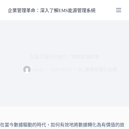
跳
企業管理革命：深入了解EMS能源管理系統
至
主
要
內
容
互動式報告的魅力：讓數據講故事
admin
2024-09-02
BI_數據視覺化系統
在當今數據驅動的時代，如何有效地將數據轉化為有價值的故