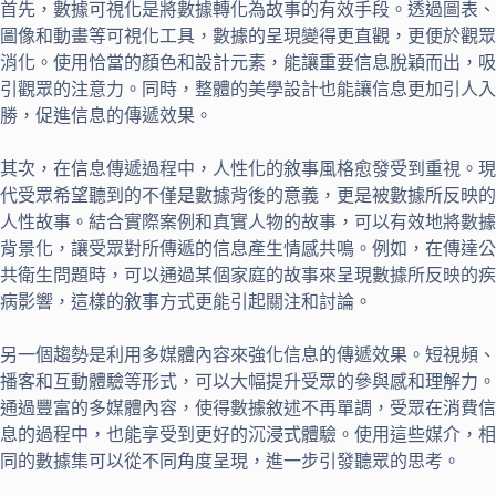
首先，數據可視化是將數據轉化為故事的有效手段。透過圖表、
圖像和動畫等可視化工具，數據的呈現變得更直觀，更便於觀眾
消化。使用恰當的顏色和設計元素，能讓重要信息脫穎而出，吸
引觀眾的注意力。同時，整體的美學設計也能讓信息更加引人入
勝，促進信息的傳遞效果。
其次，在信息傳遞過程中，人性化的敘事風格愈發受到重視。現
代受眾希望聽到的不僅是數據背後的意義，更是被數據所反映的
人性故事。結合實際案例和真實人物的故事，可以有效地將數據
背景化，讓受眾對所傳遞的信息產生情感共鳴。例如，在傳達公
共衛生問題時，可以通過某個家庭的故事來呈現數據所反映的疾
病影響，這樣的敘事方式更能引起關注和討論。
另一個趨勢是利用多媒體內容來強化信息的傳遞效果。短視頻、
播客和互動體驗等形式，可以大幅提升受眾的參與感和理解力。
通過豐富的多媒體內容，使得數據敘述不再單調，受眾在消費信
息的過程中，也能享受到更好的沉浸式體驗。使用這些媒介，相
同的數據集可以從不同角度呈現，進一步引發聽眾的思考。