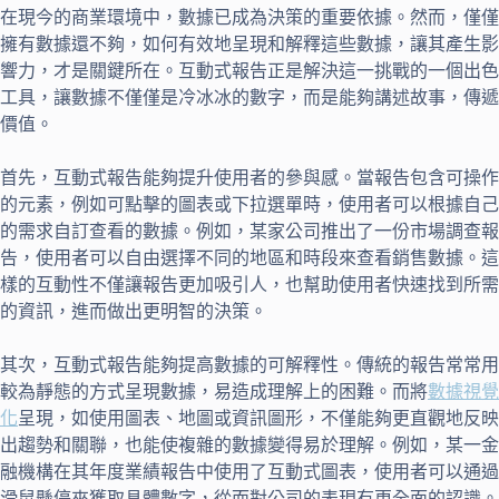
在現今的商業環境中，數據已成為決策的重要依據。然而，僅僅
擁有數據還不夠，如何有效地呈現和解釋這些數據，讓其產生影
響力，才是關鍵所在。互動式報告正是解決這一挑戰的一個出色
工具，讓數據不僅僅是冷冰冰的數字，而是能夠講述故事，傳遞
價值。
首先，互動式報告能夠提升使用者的參與感。當報告包含可操作
的元素，例如可點擊的圖表或下拉選單時，使用者可以根據自己
的需求自訂查看的數據。例如，某家公司推出了一份市場調查報
告，使用者可以自由選擇不同的地區和時段來查看銷售數據。這
樣的互動性不僅讓報告更加吸引人，也幫助使用者快速找到所需
的資訊，進而做出更明智的決策。
其次，互動式報告能夠提高數據的可解釋性。傳統的報告常常用
較為靜態的方式呈現數據，易造成理解上的困難。而將
數據視覺
化
呈現，如使用圖表、地圖或資訊圖形，不僅能夠更直觀地反映
出趨勢和關聯，也能使複雜的數據變得易於理解。例如，某一金
融機構在其年度業績報告中使用了互動式圖表，使用者可以通過
滑鼠懸停來獲取具體數字，從而對公司的表現有更全面的認識。