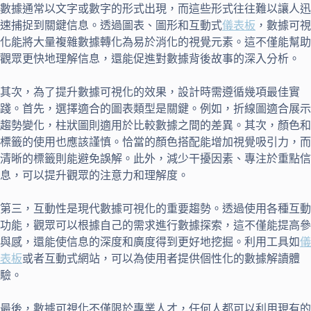
數據通常以文字或數字的形式出現，而這些形式往往難以讓人迅
速捕捉到關鍵信息。透過圖表、圖形和互動式
儀表板
，數據可視
化能將大量複雜數據轉化為易於消化的視覺元素。這不僅能幫助
觀眾更快地理解信息，還能促進對數據背後故事的深入分析。
其次，為了提升數據可視化的效果，設計時需遵循幾項最佳實
踐。首先，選擇適合的圖表類型是關鍵。例如，折線圖適合展示
趨勢變化，柱狀圖則適用於比較數據之間的差異。其次，顏色和
標籤的使用也應該謹慎。恰當的顏色搭配能增加視覺吸引力，而
清晰的標籤則能避免誤解。此外，減少干擾因素、專注於重點信
息，可以提升觀眾的注意力和理解度。
第三，互動性是現代數據可視化的重要趨勢。透過使用各種互動
功能，觀眾可以根據自己的需求進行數據探索，這不僅能提高參
與感，還能使信息的深度和廣度得到更好地挖掘。利用工具如
儀
表板
或者互動式網站，可以為使用者提供個性化的數據解讀體
驗。
最後，數據可視化不僅限於專業人才，任何人都可以利用現有的