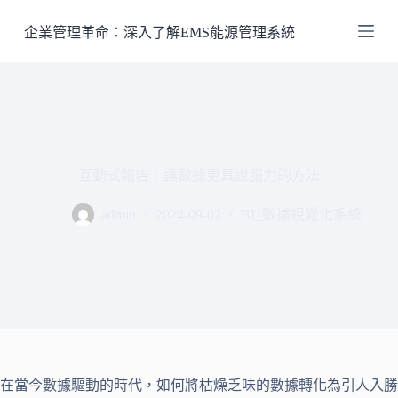
跳
企業管理革命：深入了解EMS能源管理系統
至
主
要
內
容
互動式報告：讓數據更具說服力的方法
admin
2024-09-02
BI_數據視覺化系統
在當今數據驅動的時代，如何將枯燥乏味的數據轉化為引人入勝