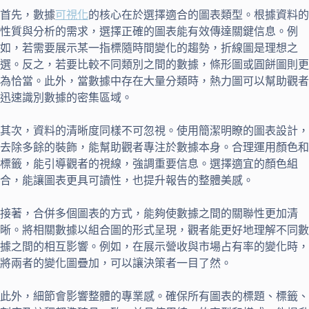
首先，數據
可視化
的核心在於選擇適合的圖表類型。根據資料的
性質與分析的需求，選擇正確的圖表能有效傳達關鍵信息。例
如，若需要展示某一指標隨時間變化的趨勢，折線圖是理想之
選。反之，若要比較不同類別之間的數據，條形圖或圓餅圖則更
為恰當。此外，當數據中存在大量分類時，熱力圖可以幫助觀者
迅速識別數據的密集區域。
其次，資料的清晰度同樣不可忽視。使用簡潔明瞭的圖表設計，
去除多餘的裝飾，能幫助觀者專注於數據本身。合理運用顏色和
標籤，能引導觀者的視線，強調重要信息。選擇適宜的顏色組
合，能讓圖表更具可讀性，也提升報告的整體美感。
接著，合併多個圖表的方式，能夠使數據之間的關聯性更加清
晰。將相關數據以組合圖的形式呈現，觀者能更好地理解不同數
據之間的相互影響。例如，在展示營收與市場占有率的變化時，
將兩者的變化圖疊加，可以讓決策者一目了然。
此外，細節會影響整體的專業感。確保所有圖表的標題、標籤、