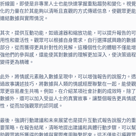
折線圖，即使是非專業人士也能快速掌握重點趨勢和變化。視覺
化的力量在於其能夠以清晰且直觀的方式傳遞信息，使觀眾更能
連結數據與實際情況。
其次，提供互動功能，如過濾器和縮放功能，可以提升報告的可
用性和靈活性。觀眾可以根據自身需求，自行選擇感興趣的數據
部分，從而獲得更具針對性的見解。這種個性化的體驗不僅能增
強他們的參與感，還能使其對數據的理解更加深入，使決策過程
變得更為精確。
此外，將情感元素融入數據呈現中，可以增強報告的說服力。透
過故事講述技巧，將數據與人類的情感經歷聯繫在一起，能使觀
眾更容易產生共鳴。例如，在介紹某項社會計劃的成效時，除了
數據外，還可以加入受益人士的真實故事，讓整個報告更具情感
性，從而加強觀眾的認同感。
最後，強調行動建議和未來展望也是提升互動式報告說服力的重
要策略。在報告結尾，清晰地提出建議和具體行動步驟，可以幫
助觀眾將所獲得的數據與實際應用聯繫起來。這不僅能引導觀眾