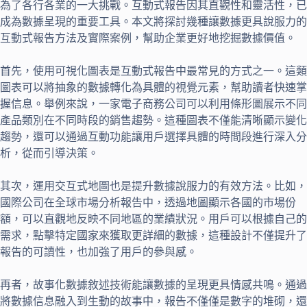
為了各行各業的一大挑戰。互動式報告因其直觀性和靈活性，已
成為數據呈現的重要工具。本文將探討幾種讓數據更具說服力的
互動式報告方法及實際案例，幫助企業更好地挖掘數據價值。
首先，使用可視化圖表是互動式報告中最常見的方式之一。這類
圖表可以將抽象的數據轉化為具體的視覺元素，幫助讀者快速掌
握信息。舉例來說，一家電子商務公司可以利用條形圖展示不同
產品類別在不同時段的銷售趨勢。這種圖表不僅能清晰顯示變化
趨勢，還可以通過互動功能讓用戶選擇具體的時間段進行深入分
析，從而引導決策。
其次，運用交互式地圖也是提升數據說服力的有效方法。比如，
國際公司在全球市場分析報告中，透過地圖顯示各國的市場份
額，可以直觀地反映不同地區的業績狀況。用戶可以根據自己的
需求，點擊特定國家來獲取更詳細的數據，這種設計不僅提升了
報告的可讀性，也加強了用戶的參與感。
再者，故事化數據敘述技術能讓數據的呈現更具情感共鳴。通過
將數據信息融入到生動的故事中，報告不僅僅是數字的堆砌，還