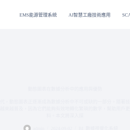
EMS能源管理系統
AI智慧工廠技術應用
SC
動態圖表在數據分析中的應用與優勢
代，動態圖表正逐漸成為數據分析中不可或缺的一部分。隨著技
越來越普及，因為它們能夠有效地轉化繁瑣的數字，幫助用戶更
料。本文將深入探
admin
2024-09-02
BI_數據視覺化系統