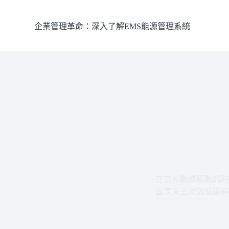
跳
至
企業管理革命：深入了解EMS能源管理系統
主
要
內
容
在當今數據驅動的時
圖表來呈現數據變得