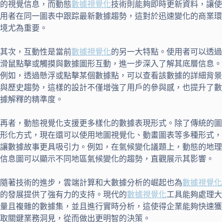
的視覺信息，而動態
數據視覺化
技術則能夠即時更新資料，讓使
用者在同一圖表中跟踪最新數據趨勢，這對於迅速變化的商業環
境尤為重要。
其次，互動性是當前
數據視覺化
的另一大特點。使用者可以透過
滑鼠點擊或觸摸與數據圖形互動，進一步深入了解其底層信息。
例如，透過懸浮或點擊某個數據點，可以查看該數據的詳細背景
與歷史趨勢，這樣的設計不僅增強了用戶的參與感，也提升了數
據解釋的精準度。
再者，動態視覺化支援更多樣化的數據表現形式。除了傳統的圖
形化方式，現在還可以使用地圖視覺化、動畫圖表等多種形式，
讓數據故事更具吸引力。例如，在氣候變化議題上，動態的地理
信息圖可以顯示不同地區氣候變化的趨勢，直觀展示其影響。
隨著技術的進步，雲端計算和大數據分析的崛起也為
數據視覺化
的發展提供了強有力的支持。現代的
數據視覺化
工具能夠處理大
量且複雜的數據集，並且進行實時分析，這使得企業能夠快速獲
取關鍵業務洞見，從而做出更明智的決策。