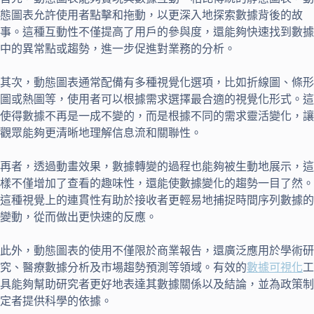
態圖表允許使用者點擊和拖動，以更深入地探索數據背後的故
事。這種互動性不僅提高了用戶的參與度，還能夠快速找到數據
中的異常點或趨勢，進一步促進對業務的分析。
其次，動態圖表通常配備有多種視覺化選項，比如折線圖、條形
圖或熱圖等，使用者可以根據需求選擇最合適的視覺化形式。這
使得數據不再是一成不變的，而是根據不同的需求靈活變化，讓
觀眾能夠更清晰地理解信息流和關聯性。
再者，透過動畫效果，數據轉變的過程也能夠被生動地展示，這
樣不僅增加了查看的趣味性，還能使數據變化的趨勢一目了然。
這種視覺上的連貫性有助於接收者更輕易地捕捉時間序列數據的
變動，從而做出更快速的反應。
此外，動態圖表的使用不僅限於商業報告，還廣泛應用於學術研
究、醫療數據分析及市場趨勢預測等領域。有效的
數據可視化
工
具能夠幫助研究者更好地表達其數據關係以及結論，並為政策制
定者提供科學的依據。