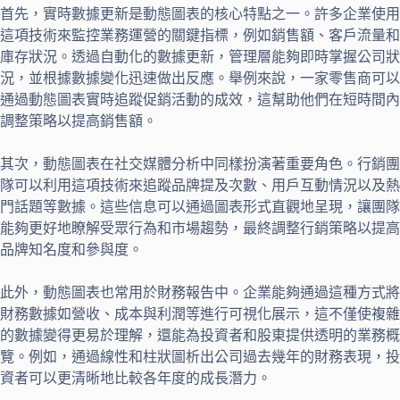
首先，實時數據更新是動態圖表的核心特點之一。許多企業使用
這項技術來監控業務運營的關鍵指標，例如銷售額、客戶流量和
庫存狀況。透過自動化的數據更新，管理層能夠即時掌握公司狀
況，並根據數據變化迅速做出反應。舉例來說，一家零售商可以
通過動態圖表實時追蹤促銷活動的成效，這幫助他們在短時間內
調整策略以提高銷售額。
其次，動態圖表在社交媒體分析中同樣扮演著重要角色。行銷團
隊可以利用這項技術來追蹤品牌提及次數、用戶互動情況以及熱
門話題等數據。這些信息可以通過圖表形式直觀地呈現，讓團隊
能夠更好地瞭解受眾行為和市場趨勢，最終調整行銷策略以提高
品牌知名度和參與度。
此外，動態圖表也常用於財務報告中。企業能夠通過這種方式將
財務數據如營收、成本與利潤等進行可視化展示，這不僅使複雜
的數據變得更易於理解，還能為投資者和股東提供透明的業務概
覽。例如，通過線性和柱狀圖析出公司過去幾年的財務表現，投
資者可以更清晰地比較各年度的成長潛力。