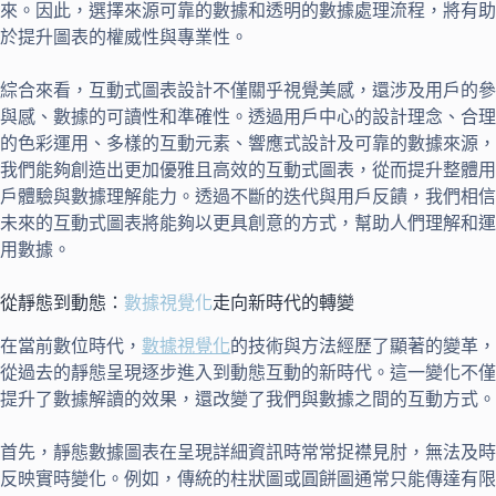
來。因此，選擇來源可靠的數據和透明的數據處理流程，將有助
於提升圖表的權威性與專業性。
綜合來看，互動式圖表設計不僅關乎視覺美感，還涉及用戶的參
與感、數據的可讀性和準確性。透過用戶中心的設計理念、合理
的色彩運用、多樣的互動元素、響應式設計及可靠的數據來源，
我們能夠創造出更加優雅且高效的互動式圖表，從而提升整體用
戶體驗與數據理解能力。透過不斷的迭代與用戶反饋，我們相信
未來的互動式圖表將能夠以更具創意的方式，幫助人們理解和運
用數據。
從靜態到動態：
數據視覺化
走向新時代的轉變
在當前數位時代，
數據視覺化
的技術與方法經歷了顯著的變革，
從過去的靜態呈現逐步進入到動態互動的新時代。這一變化不僅
提升了數據解讀的效果，還改變了我們與數據之間的互動方式。
首先，靜態數據圖表在呈現詳細資訊時常常捉襟見肘，無法及時
反映實時變化。例如，傳統的柱狀圖或圓餅圖通常只能傳達有限