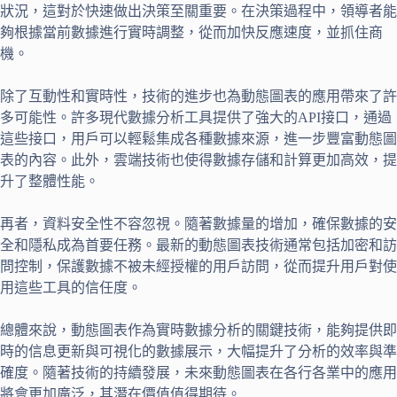
狀況，這對於快速做出決策至關重要。在決策過程中，領導者能
夠根據當前數據進行實時調整，從而加快反應速度，並抓住商
機。
除了互動性和實時性，技術的進步也為動態圖表的應用帶來了許
多可能性。許多現代數據分析工具提供了強大的API接口，通過
這些接口，用戶可以輕鬆集成各種數據來源，進一步豐富動態圖
表的內容。此外，雲端技術也使得數據存儲和計算更加高效，提
升了整體性能。
再者，資料安全性不容忽視。隨著數據量的增加，確保數據的安
全和隱私成為首要任務。最新的動態圖表技術通常包括加密和訪
問控制，保護數據不被未經授權的用戶訪問，從而提升用戶對使
用這些工具的信任度。
總體來說，動態圖表作為實時數據分析的關鍵技術，能夠提供即
時的信息更新與可視化的數據展示，大幅提升了分析的效率與準
確度。隨著技術的持續發展，未來動態圖表在各行各業中的應用
將會更加廣泛，其潛在價值值得期待。