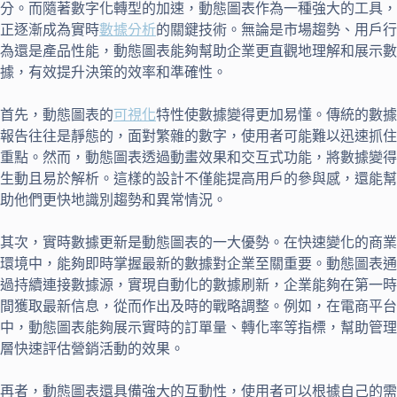
分。而隨著數字化轉型的加速，動態圖表作為一種強大的工具，
正逐漸成為實時
數據分析
的關鍵技術。無論是市場趨勢、用戶行
為還是產品性能，動態圖表能夠幫助企業更直觀地理解和展示數
據，有效提升決策的效率和準確性。
首先，動態圖表的
可視化
特性使數據變得更加易懂。傳統的數據
報告往往是靜態的，面對繁雜的數字，使用者可能難以迅速抓住
重點。然而，動態圖表透過動畫效果和交互式功能，將數據變得
生動且易於解析。這樣的設計不僅能提高用戶的參與感，還能幫
助他們更快地識別趨勢和異常情況。
其次，實時數據更新是動態圖表的一大優勢。在快速變化的商業
環境中，能夠即時掌握最新的數據對企業至關重要。動態圖表通
過持續連接數據源，實現自動化的數據刷新，企業能夠在第一時
間獲取最新信息，從而作出及時的戰略調整。例如，在電商平台
中，動態圖表能夠展示實時的訂單量、轉化率等指標，幫助管理
層快速評估營銷活動的效果。
再者，動態圖表還具備強大的互動性，使用者可以根據自己的需