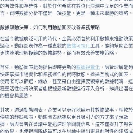
的有效性和準確性。對於任何希望在數位化浪潮中立足的企業而
言，實時數據分析不僅是一項技能，更是一種未來取勝的策略。
數據驅動決策：如何利用動態圖表改善業務策略
在當今數據廣泛可用的時代，企業必須善於利用數據來推動決策
過程。動態圖表作為一種直觀的
數據可視化
工具，能夠幫助企業
更快速地理解複雜的數據趨勢，從而有效改善業務策略。
首先，動態圖表能夠提供即時更新的
數據視覺化
，讓管理層能夠
快速掌握市場變化和業務運作的實時狀態。透過互動式的圖表，
使用者可以篩選、縮放，甚至是自由選擇要觀察的數據範疇，這
種靈活性使得決策者能根據最新數據進行深入分析，辨識出潛在
的機會與風險。
其次，透過動態圖表，企業可以更好地展示其數據故事。相較於
傳統的靜態報表，動態圖表能夠以更具吸引力的方式來呈現數
據，讓與會者在會議中能迅速理解關鍵信息。這不僅提升了報告
的效果，也使得團隊成員可以在討論中提出更具針對性的建議或