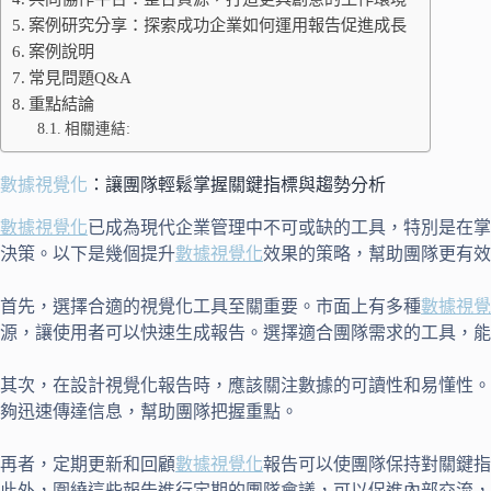
案例研究分享：探索成功企業如何運用報告促進成長
案例說明
常見問題Q&A
重點結論
相關連結:
數據視覺化
：讓團隊輕鬆掌握關鍵指標與趨勢分析
數據視覺化
已成為現代企業管理中不可或缺的工具，特別是在掌
決策。以下是幾個提升
數據視覺化
效果的策略，幫助團隊更有效
首先，選擇合適的視覺化工具至關重要。市面上有多種
數據視覺
源，讓使用者可以快速生成報告。選擇適合團隊需求的工具，能
其次，在設計視覺化報告時，應該關注數據的可讀性和易懂性。
夠迅速傳達信息，幫助團隊把握重點。
再者，定期更新和回顧
數據視覺化
報告可以使團隊保持對關鍵指
此外，圍繞這些報告進行定期的團隊會議，可以促進內部交流，