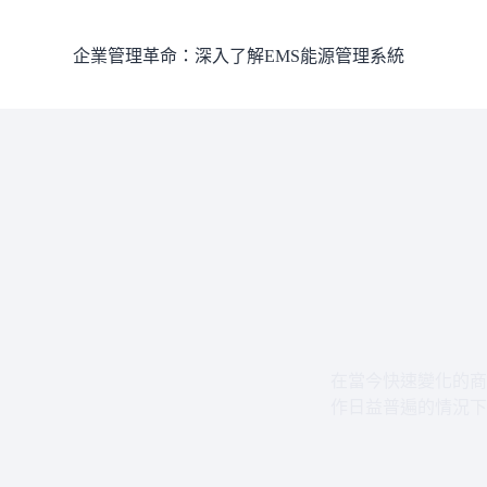
跳
至
企業管理革命：深入了解EMS能源管理系統
主
要
內
容
在當今快速變化的商
作日益普遍的情況下