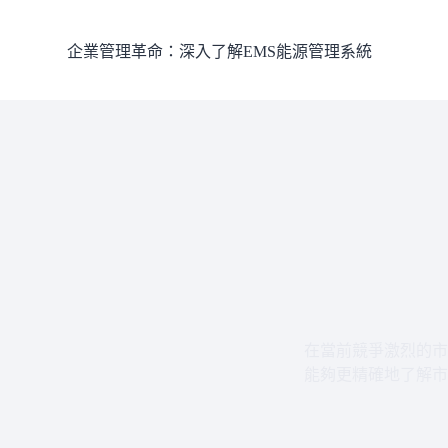
跳
至
企業管理革命：深入了解EMS能源管理系統
主
要
內
容
在當前競爭激烈的市
能夠更精確地了解市