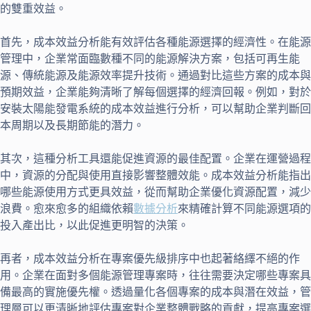
的雙重效益。
首先，成本效益分析能有效評估各種能源選擇的經濟性。在能源
管理中，企業常面臨數種不同的能源解決方案，包括可再生能
源、傳統能源及能源效率提升技術。通過對比這些方案的成本與
預期效益，企業能夠清晰了解每個選擇的經濟回報。例如，對於
安裝太陽能發電系統的成本效益進行分析，可以幫助企業判斷回
本周期以及長期節能的潛力。
其次，這種分析工具還能促進資源的最佳配置。企業在運營過程
中，資源的分配與使用直接影響整體效能。成本效益分析能指出
哪些能源使用方式更具效益，從而幫助企業優化資源配置，減少
浪費。愈來愈多的組織依賴
數據分析
來精確計算不同能源選項的
投入產出比，以此促進更明智的決策。
再者，成本效益分析在專案優先級排序中也起著絡繹不絕的作
用。企業在面對多個能源管理專案時，往往需要決定哪些專案具
備最高的實施優先權。透過量化各個專案的成本與潛在效益，管
理層可以更清晰地評估專案對企業整體戰略的貢獻，提高專案選