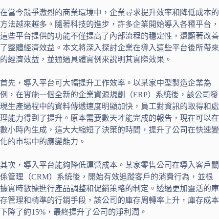
在當今競爭激烈的商業環境中，企業尋求提升效率和降低成本的
方法越來越多。隨著科技的進步，許多企業開始導入各種平台，
這些平台提供的功能不僅提高了內部流程的穩定性，還顯著改善
了整體經濟效益。本文將深入探討企業在導入這些平台後所帶來
的經濟效益，並通過具體實例來說明其實際效果。
首先，導入平台可大幅提升工作效率。以某家中型製造企業為
例，在實施一個全新的企業資源規劃（ERP）系統後，該公司發
現生產過程中的資料傳遞速度明顯加快，員工對資訊的取得和處
理能力得到了提升。原本需要數天才能完成的報告，現在可以在
數小時內生成，這大大縮短了決策的時間，提升了公司在快速變
化的市場中的應變能力。
其次，導入平台能夠降低運營成本。某家零售公司在導入客戶關
係管理（CRM）系統後，開始有效追蹤客戶的消費行為，並根
據實時數據進行產品調整和促銷策略的制定。透過更加靈活的庫
存管理和精準的行銷手段，該公司的庫存周轉率上升，庫存成本
下降了約15%，最終提升了公司的淨利潤。