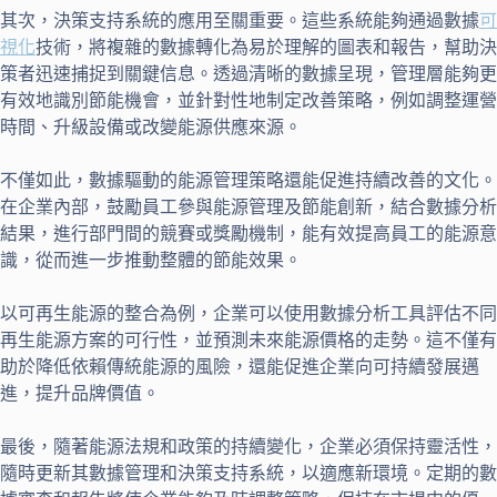
其次，決策支持系統的應用至關重要。這些系統能夠通過數據
可
視化
技術，將複雜的數據轉化為易於理解的圖表和報告，幫助決
策者迅速捕捉到關鍵信息。透過清晰的數據呈現，管理層能夠更
有效地識別節能機會，並針對性地制定改善策略，例如調整運營
時間、升級設備或改變能源供應來源。
不僅如此，數據驅動的能源管理策略還能促進持續改善的文化。
在企業內部，鼓勵員工參與能源管理及節能創新，結合數據分析
結果，進行部門間的競賽或獎勵機制，能有效提高員工的能源意
識，從而進一步推動整體的節能效果。
以可再生能源的整合為例，企業可以使用數據分析工具評估不同
再生能源方案的可行性，並預測未來能源價格的走勢。這不僅有
助於降低依賴傳統能源的風險，還能促進企業向可持續發展邁
進，提升品牌價值。
最後，隨著能源法規和政策的持續變化，企業必須保持靈活性，
隨時更新其數據管理和決策支持系統，以適應新環境。定期的數