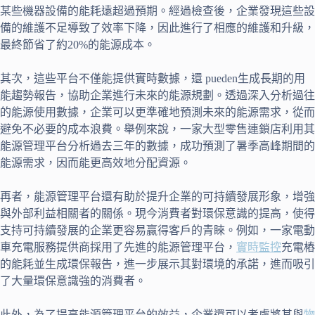
某些機器設備的能耗遠超過預期。經過檢查後，企業發現這些設
備的維護不足導致了效率下降，因此進行了相應的維護和升級，
最終節省了約20%的能源成本。
其次，這些平台不僅能提供實時數據，還 pueden生成長期的用
能趨勢報告，協助企業進行未來的能源規劃。透過深入分析過往
的能源使用數據，企業可以更準確地預測未來的能源需求，從而
避免不必要的成本浪費。舉例來說，一家大型零售連鎖店利用其
能源管理平台分析過去三年的數據，成功預測了暑季高峰期間的
能源需求，因而能更高效地分配資源。
再者，能源管理平台還有助於提升企業的可持續發展形象，增強
與外部利益相關者的關係。現今消費者對環保意識的提高，使得
支持可持續發展的企業更容易贏得客戶的青睞。例如，一家電動
車充電服務提供商採用了先進的能源管理平台，
實時監控
充電樁
的能耗並生成環保報告，進一步展示其對環境的承諾，進而吸引
了大量環保意識強的消費者。
此外，為了提高能源管理平台的效益，企業還可以考慮將其與
物