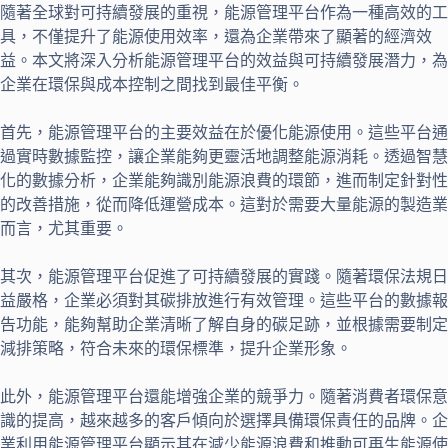
隨著全球對可持續發展的重視，能源管理平台作為一種高效的工
具，不僅提升了能源使用效率，還為企業帶來了顯著的經濟效
益。本文將深入分析能源管理平台的效益與可持續發展潛力，為
企業在環保與成本控制之間找到最佳平衡。
首先，能源管理平台的主要效益在於優化能源使用。這些平台通
過實時數據監控，讓企業能夠更靈活地調整能源消耗。透過智慧
化的數據分析，企業能夠識別能源浪費的環節，進而制定針對性
的改善措施，從而降低運營成本。這對於需要大量能源的製造業
而言，尤其重要。
其次，能源管理平台促進了可持續發展的實踐。隨著環保法規日
益嚴格，企業必須對其碳排放進行有效管理。這些平台的數據報
告功能，能夠幫助企業清晰了解自身的碳足跡，並根據需要制定
減排策略，符合未來的環保標準，提升企業形象。
此外，能源管理平台還能增強企業的競爭力。隨著消費者環保意
識的提高，越來越多的客戶傾向於選擇具備環保責任的品牌。企
業利用能源管理平台顯示其在減少能源浪費和推動可再生能源使