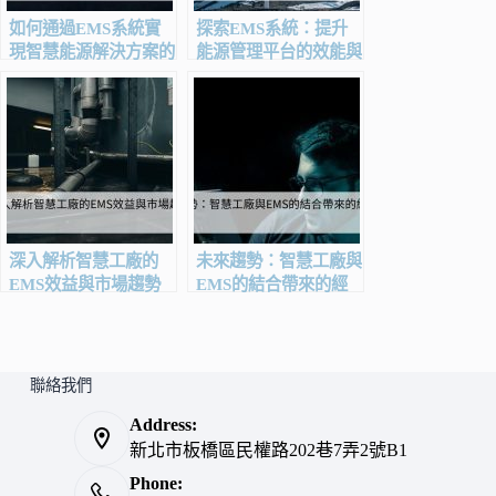
如何通過EMS系統實
探索EMS系統：提升
現智慧能源解決方案的
能源管理平台的效能與
節能減碳目標
節能減碳目標
深入解析智慧工廠的
未來趨勢：智慧工廠與
EMS效益與市場趨勢
EMS的結合帶來的經
濟效益
聯絡我們
Address:
新北市板橋區民權路202巷7弄2號B1
Phone: