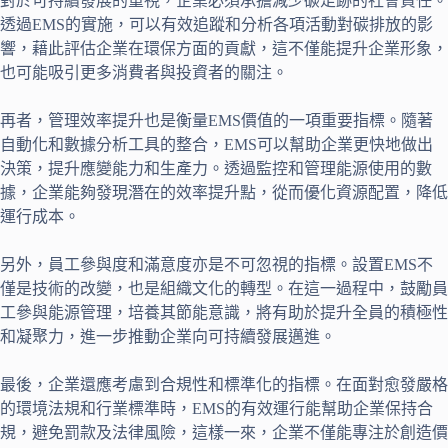
對於可持續發展的重視，企業必須承擔減少碳足跡的社會責任。
透過EMS的實施，可以有效追蹤和分析各項活動對碳排放的影
響，藉此評估企業在環保方面的貢獻，這不僅能提升企業形象，
也可能吸引更多消費者與投資者的關注。
再者，管理效率提升也是衡量EMS價值的一項重要指標。隨著
自動化和數據分析工具的整合，EMS可以幫助企業更快地做出
決策，提升應變能力和生產力。透過監控和管理能源使用的數
據，企業能夠發現潛在的效率提升點，從而優化資源配置，降低
運行成本。
另外，員工參與度和滿意度亦是不可忽視的指標。設置EMS不
僅是技術的改變，也是組織文化的轉型。在這一過程中，鼓勵員
工參與能源管理，培養其節能意識，將有助於提升全員的積極性
和凝聚力，進一步推動企業向可持續發展邁進。
最後，企業還應考慮到合規性和標準化的指標。在面對愈發嚴格
的環境法規和行業標準時，EMS的有效運行能幫助企業保持合
規，避免罰款及法律風險，這樣一來，企業不僅能專注於創造價