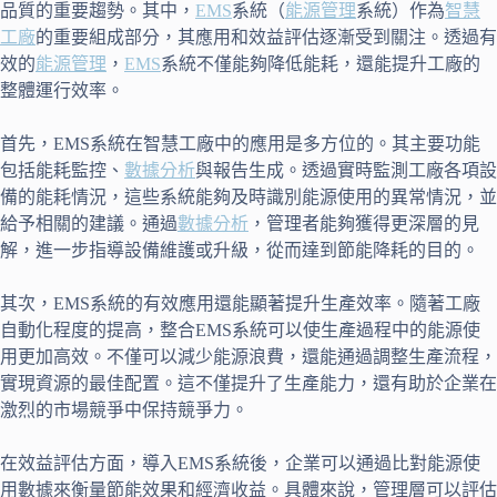
品質的重要趨勢。其中，
EMS
系統（
能源管理
系統）作為
智慧
工廠
的重要組成部分，其應用和效益評估逐漸受到關注。透過有
效的
能源管理
，
EMS
系統不僅能夠降低能耗，還能提升工廠的
整體運行效率。
首先，EMS系統在智慧工廠中的應用是多方位的。其主要功能
包括能耗監控、
數據分析
與報告生成。透過實時監測工廠各項設
備的能耗情況，這些系統能夠及時識別能源使用的異常情況，並
給予相關的建議。通過
數據分析
，管理者能夠獲得更深層的見
解，進一步指導設備維護或升級，從而達到節能降耗的目的。
其次，EMS系統的有效應用還能顯著提升生產效率。隨著工廠
自動化程度的提高，整合EMS系統可以使生產過程中的能源使
用更加高效。不僅可以減少能源浪費，還能通過調整生產流程，
實現資源的最佳配置。這不僅提升了生產能力，還有助於企業在
激烈的市場競爭中保持競爭力。
在效益評估方面，導入EMS系統後，企業可以通過比對能源使
用數據來衡量節能效果和經濟收益。具體來說，管理層可以評估