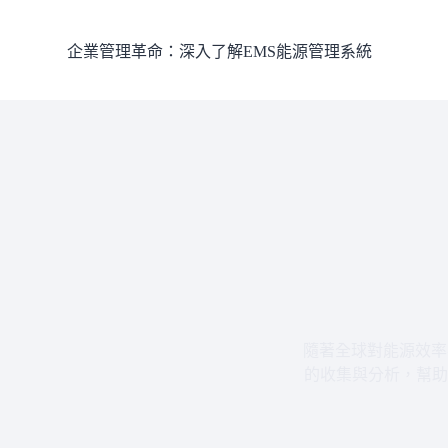
跳
至
企業管理革命：深入了解EMS能源管理系統
主
要
內
容
隨著全球對能源效率
的收集與分析，幫助