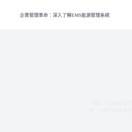
跳
至
企業管理革命：深入了解EMS能源管理系統
主
要
內
容
透過「EMS能源
高，企業也開始重視