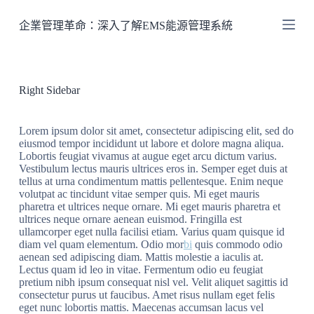
跳
企業管理革命：深入了解EMS能源管理系統
至
主
要
內
Right Sidebar
容
Lorem ipsum dolor sit amet, consectetur adipiscing elit, sed do
eiusmod tempor incididunt ut labore et dolore magna aliqua.
Lobortis feugiat vivamus at augue eget arcu dictum varius.
Vestibulum lectus mauris ultrices eros in. Semper eget duis at
tellus at urna condimentum mattis pellentesque. Enim neque
volutpat ac tincidunt vitae semper quis. Mi eget mauris
pharetra et ultrices neque ornare. Mi eget mauris pharetra et
ultrices neque ornare aenean euismod. Fringilla est
ullamcorper eget nulla facilisi etiam. Varius quam quisque id
diam vel quam elementum. Odio mor
bi
quis commodo odio
aenean sed adipiscing diam. Mattis molestie a iaculis at.
Lectus quam id leo in vitae. Fermentum odio eu feugiat
pretium nibh ipsum consequat nisl vel. Velit aliquet sagittis id
consectetur purus ut faucibus. Amet risus nullam eget felis
eget nunc lobortis mattis. Maecenas accumsan lacus vel