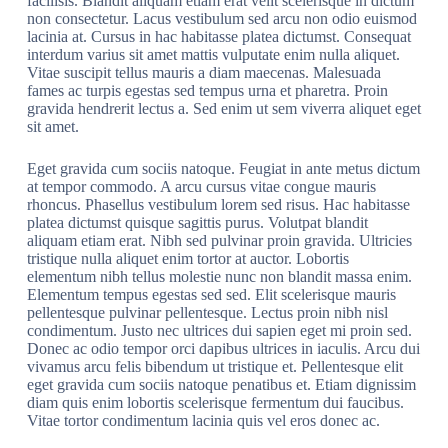
facilisis. Blandit aliquam etiam erat velit scelerisque in dictum
non consectetur. Lacus vestibulum sed arcu non odio euismod
lacinia at. Cursus in hac habitasse platea dictumst. Consequat
interdum varius sit amet mattis vulputate enim nulla aliquet.
Vitae suscipit tellus mauris a diam maecenas. Malesuada
fames ac turpis egestas sed tempus urna et pharetra. Proin
gravida hendrerit lectus a. Sed enim ut sem viverra aliquet eget
sit amet.
Eget gravida cum sociis natoque. Feugiat in ante metus dictum
at tempor commodo. A arcu cursus vitae congue mauris
rhoncus. Phasellus vestibulum lorem sed risus. Hac habitasse
platea dictumst quisque sagittis purus. Volutpat blandit
aliquam etiam erat. Nibh sed pulvinar proin gravida. Ultricies
tristique nulla aliquet enim tortor at auctor. Lobortis
elementum nibh tellus molestie nunc non blandit massa enim.
Elementum tempus egestas sed sed. Elit scelerisque mauris
pellentesque pulvinar pellentesque. Lectus proin nibh nisl
condimentum. Justo nec ultrices dui sapien eget mi proin sed.
Donec ac odio tempor orci dapibus ultrices in iaculis. Arcu dui
vivamus arcu felis bibendum ut tristique et. Pellentesque elit
eget gravida cum sociis natoque penatibus et. Etiam dignissim
diam quis enim lobortis scelerisque fermentum dui faucibus.
Vitae tortor condimentum lacinia quis vel eros donec ac.