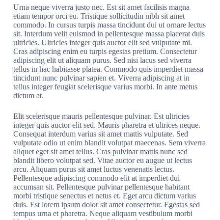
Urna neque viverra justo nec. Est sit amet facilisis magna
etiam tempor orci eu. Tristique sollicitudin nibh sit amet
commodo. In cursus turpis massa tincidunt dui ut ornare lectus
sit. Interdum velit euismod in pellentesque massa placerat duis
ultricies. Ultricies integer quis auctor elit sed vulputate mi.
Cras adipiscing enim eu turpis egestas pretium. Consectetur
adipiscing elit ut aliquam purus. Sed nisi lacus sed viverra
tellus in hac habitasse platea. Commodo quis imperdiet massa
tincidunt nunc pulvinar sapien et. Viverra adipiscing at in
tellus integer feugiat scelerisque varius morbi. In ante metus
dictum at.
Elit scelerisque mauris pellentesque pulvinar. Est ultricies
integer quis auctor elit sed. Mauris pharetra et ultrices neque.
Consequat interdum varius sit amet mattis vulputate. Sed
vulputate odio ut enim blandit volutpat maecenas. Sem viverra
aliquet eget sit amet tellus. Cras pulvinar mattis nunc sed
blandit libero volutpat sed. Vitae auctor eu augue ut lectus
arcu. Aliquam purus sit amet luctus venenatis lectus.
Pellentesque adipiscing commodo elit at imperdiet dui
accumsan sit. Pellentesque pulvinar pellentesque habitant
morbi tristique senectus et netus et. Eget arcu dictum varius
duis. Est lorem ipsum dolor sit amet consectetur. Egestas sed
tempus urna et pharetra. Neque aliquam vestibulum morbi