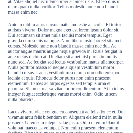
at. Vitae aliquet nec ullamcorper sit amet risus. Et leo duis ut
diam quam nulla porttitor. Tellus molestie nunc non blandit
massa enim nec.
Ante in nibh mauris cursus mattis molestie a iaculis. Et tortor
at risus viverra. Dolor magna eget est lorem ipsum dolor sit.
Dui accumsan sit amet nulla facilisi morbi tempus. Eget
gravida cum sociis natoque. Nam libero justo laoreet sit amet
cursus. Molestie nunc non blandit massa enim nec dui. Ac
auctor augue mauris augue neque gravida in. Risus feugiat in
ante metus dictum at. Ut etiam sit amet nisl purus in mollis
nunc sed. Ac feugiat sed lectus vestibulum mattis ullamcorper.
Nulla porttitor massa id neque aliquam vestibulum morbi
blandit cursus. Lacus vestibulum sed arcu non odio euismod
lacinia at quis. Rhoncus dolor purus non enim praesent
elementum. Fames ac turpis egestas sed tempus urna et
pharetra. Sit amet massa vitae tortor condimentum. At in tellus
integer feugiat scelerisque varius morbi enim. Odio ut sem
nulla pharetra.
Lacus viverra vitae congue eu consequat ac felis donec et. Dui
vivamus arcu felis bibendum ut. Aliquam eleifend mi in nulla
posuere. Ut eu sem integer vitae justo. Odio ut enim blandit
volutpat maecenas volutpat. Non enim praesent elementum