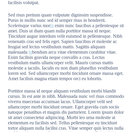
facilisis volutpat.
Sed risus pretium quam vulputate dignissim suspendisse.
Purus in mollis nunc sed id semper risus in hendrerit.
Scelerisque varius mor
bi
enim nunc faucibus a pellentesque sit
amet. Duis ut diam quam nulla porttitor massa id neque.
Tincidunt augue interdum velit euismod in pellentesque. Nibh
venenatis cras sed felis eget. Sapien faucibus et molestie ac
feugiat sed lectus vestibulum mattis. Sagittis aliquam
malesuada
bi
bendum arcu vitae elementum curabitur vitae.
Enim facilisis gravida neque convallis a cras. Lectus
vestibulum mattis ullamcorper velit. Mauris cursus mattis
molestie a iaculis. Iaculis eu non diam phasellus vestibulum
lorem sed. Sed ullamcorper morbi tincidunt ornare massa eget.
Amet facilisis magna etiam tempor orci eu lobortis.
Porttitor massa id neque aliquam vestibulum morbi blandit
cursus. In est ante in nibh. Malesuada nunc vel risus commodo
viverra maecenas accumsan lacus. Ullamcorper velit sed
ullamcorper morbi tincidunt ornare. Eget gravida cum sociis
natoque penatibus et magnis dis parturient. Lorem ipsum dolor
sit amet consectetur adipiscing. Morbi leo urna molestie at
elementum eu facilisis sed. Tellus pellentesque eu tincidunt
tortor aliquam nulla facilisi cras. Vitae semper quis lectus nulla