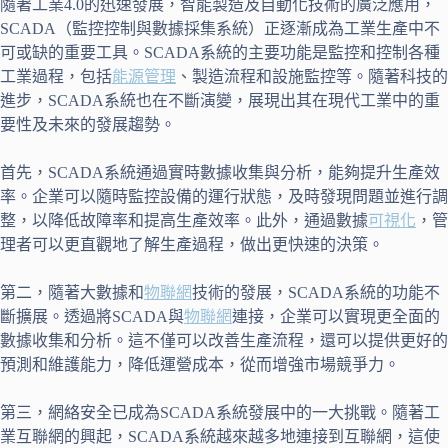
隨著工業4.0的迅速發展，智能製造及自動化技術的廣泛應用，
SCADA（監控控制與數據採集系統）正逐漸成為工業生產中不
可或缺的重要工具。SCADA系統的主要功能是監控和控制各種
工業過程，包括
能源管理
、製造流程和設施監控等。隨著科技的
進步，SCADA系統也在不斷演變，展現出其在現代工業中的重
要性及未來的發展趨勢。
首先，SCADA系統通過實時數據收集與分析，能夠提升生產效
率。企業可以隨時監控設備的運行狀態，及時發現問題並進行調
整，以降低故障率和提高生產效率。此外，通過數據
可視化
，管
理者可以更直觀地了解生產過程，做出更快速的決策。
第二，隨著大數據和
物聯網
技術的發展，SCADA系統的功能不
斷擴展。透過將SCADA與
物聯網
連接，企業可以實現更全面的
數據收集和分析。這不僅可以改善生產流程，還可以提供更好的
預測和維護能力，降低運營成本，從而增強市場競爭力。
第三，網絡安全已成為SCADA系統發展中的一大挑戰。隨著工
業互聯網的興起，SCADA系統越來越多地連接到互聯網，這使