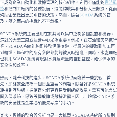
正成為企業自動化和數據管理的核心組件。它們不僅能夠
實時監
控
和控制工廠內的各種設備，還能夠收集和分析大量數據，從而
幫助企業做出更加明智的決策。然而，隨著
SCADA
系統的普
及，隨之而來的挑戰也不容忽視。
SCADA系統的主要應用在於其可以集中控制多個設施和機器，
這對於大型工廠或運營中心尤為重要。例如，在石油和天然氣行
業，SCADA系統能夠監控整個供應鏈，從原油的提取到加工再
到輸送，過程中的所有參數都能夠被實時追蹤。同時，水處理廠
也利用SCADA系統實現對水質及流量的自動監控，確保供水的
安全性和效率。
然而，隨著科技的進步，SCADA系統也面臨著一些挑戰。首
先，網絡安全成為一個日益重要的問題。隨著許多SCADA系統
連接到互聯網，這使得它們更容易受到網絡攻擊。黑客可能會試
圖入侵系統，導致設備故障或數據泄露。因此，確保SCADA系
統的安全性是企業必須優先考慮的事項。
其次，數據的整合與分析也是一大挑戰。SCADA系統所收集到