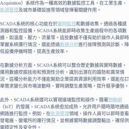
Acquisition）系統作為一種高效的數據監控工具，在工業生產、
能源管理
及城市基礎設施等領域發揮著關鍵作用。
SCADA系統的核心功能在於
實時監控
和數據收集。通過各種感
測器和監控設備，SCADA系統能即時收集生產過程中的各項數
據，如溫度、壓力、流量等。這些數據不僅有助於操作人員即時
掌握系統運行情況，還能透過
數據分析
進行故障預測與診斷，降
低設備停機時間，提高生產效率。
在數據分析方面，SCADA系統可以整合歷史數據與實時數據，
運用數據挖掘技術和預測性分析，識別出潛在的趨勢和異常情
況。這種分析能力不僅能幫助企業提高資源利用效率，還能在訂
單需求變化與市場波動時，實時調整生產策略，提升競爭優勢。
此外，SCADA系統還可以實現遠端監控和操作。隨著
物聯網
（IoT）的發展，SCADA系統愈加成熟，允許用戶隨時隨地通過
網路進行監控。例如，在
能源管理
領域，操作人員可以即時查看
發電廠、變電所的運行情況，並根據實時數據調整輸出，確保供
電穩定性及安全性。