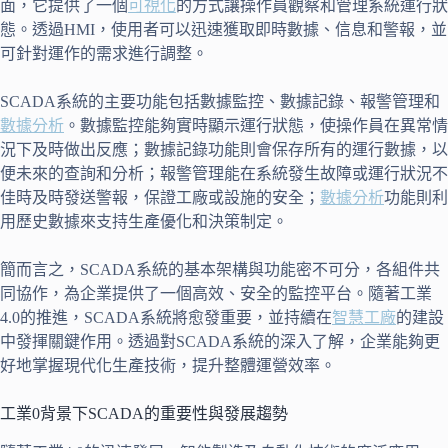
面，它提供了一個
可視化
的方式讓操作員觀察和管理系統運行狀
態。透過HMI，使用者可以迅速獲取即時數據、信息和警報，並
可針對運作的需求進行調整。
SCADA系統的主要功能包括數據監控、數據記錄、報警管理和
數據分析
。數據監控能夠實時顯示運行狀態，使操作員在異常情
況下及時做出反應；數據記錄功能則會保存所有的運行數據，以
便未來的查詢和分析；報警管理能在系統發生故障或運行狀況不
佳時及時發送警報，保證工廠或設施的安全；
數據分析
功能則利
用歷史數據來支持生產優化和決策制定。
簡而言之，SCADA系統的基本架構與功能密不可分，各組件共
同協作，為企業提供了一個高效、安全的監控平台。隨著工業
4.0的推進，SCADA系統將愈發重要，並持續在
智慧工廠
的建設
中發揮關鍵作用。透過對SCADA系統的深入了解，企業能夠更
好地掌握現代化生產技術，提升整體運營效率。
工業0背景下SCADA的重要性與發展趨勢