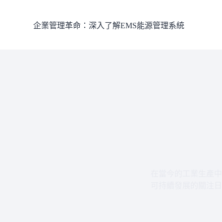
跳
至
企業管理革命：深入了解EMS能源管理系統
主
要
內
容
在當今的工業生產中
可持續發展的關注日