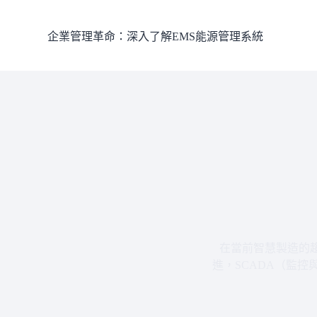
跳
至
企業管理革命：深入了解EMS能源管理系統
主
要
內
容
在當前智慧製造的
進，SCADA（監