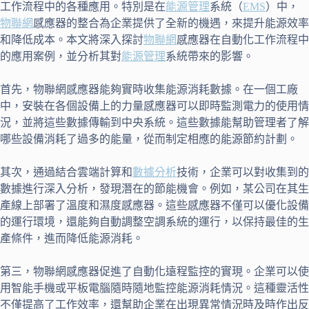
工作流程中的各種應用。特別是在
能源管理
系統（
EMS
）中，
物聯網
感應器的整合為企業提供了全新的機遇，來提升能源效率
和降低成本。本文將深入探討
物聯網
感應器在自動化工作流程中
的應用案例，並分析其對
能源管理
系統帶來的影響。
首先，物聯網感應器能夠實時收集能源消耗數據。在一個工廠
中，安裝在各個設備上的力量感應器可以即時監測電力的使用情
況，並將這些數據傳輸到中央系統。這些數據能幫助管理者了解
哪些設備消耗了過多的能量，從而制定相應的能源節約計劃。
其次，通過結合雲端計算和
數據分析
技術，企業可以對收集到的
數據進行深入分析，發現潛在的節能機會。例如，某公司在其生
產線上部署了溫度和濕度感應器。這些感應器不僅可以優化設備
的運行環境，還能夠自動調整空調系統的運行，以保持最佳的生
產條件，進而降低能源消耗。
第三，物聯網感應器促進了自動化遠程監控的實現。企業可以使
用智能手機或平板電腦隨時隨地監控能源消耗情況。這種靈活性
不僅提高了工作效率，還幫助企業在出現異常情況時及時作出反