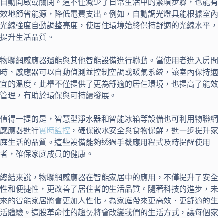
自動開啟或關閉。這不僅減少了日常生活中的繁瑣步驟，也能有
效地節省能源，降低電費支出。例如，自動調光燈具能根據室內
光線強度自動調整亮度，使居住環境始終保持舒適的光線水平，
提升生活品質。
物聯網感應器還能與其他智能設備進行聯動。當使用者進入房間
時，感應器可以自動偵測並控制空調或暖氣系統，讓室內保持適
宜的溫度。此舉不僅提供了更為舒適的居住環境，也提高了能效
管理，有助於環保與可持續發展。
值得一提的是，智慧型淨水器和智能冰箱等設備也可利用物聯網
感應器進行
實時監控
，確保飲水安全與食物保鮮，進一步提升家
庭生活的品質。這些設備能夠透過手機應用程式及時提醒使用
者，確保家庭成員的健康。
總結來說，物聯網感應器在智能家居中的應用，不僅提升了安全
性和便捷性，更改善了居住者的生活品質。隨著科技的進步，未
來的智能家居將會更加人性化，為家庭帶來更高效、更舒適的生
活體驗。這股革命性的趨勢將會改變我們的生活方式，讓每個家