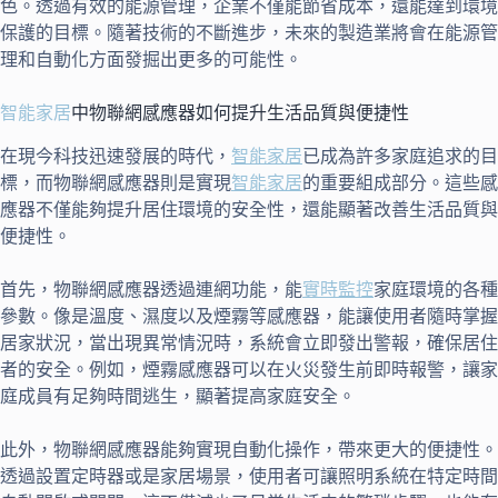
色。透過有效的能源管理，企業不僅能節省成本，還能達到環境
保護的目標。隨著技術的不斷進步，未來的製造業將會在能源管
理和自動化方面發掘出更多的可能性。
智能家居
中物聯網感應器如何提升生活品質與便捷性
在現今科技迅速發展的時代，
智能家居
已成為許多家庭追求的目
標，而物聯網感應器則是實現
智能家居
的重要組成部分。這些感
應器不僅能夠提升居住環境的安全性，還能顯著改善生活品質與
便捷性。
首先，物聯網感應器透過連網功能，能
實時監控
家庭環境的各種
參數。像是溫度、濕度以及煙霧等感應器，能讓使用者隨時掌握
居家狀況，當出現異常情況時，系統會立即發出警報，確保居住
者的安全。例如，煙霧感應器可以在火災發生前即時報警，讓家
庭成員有足夠時間逃生，顯著提高家庭安全。
此外，物聯網感應器能夠實現自動化操作，帶來更大的便捷性。
透過設置定時器或是家居場景，使用者可讓照明系統在特定時間