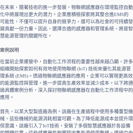
在未來，隨著技術的進一步發展，物聯網感應器在環境監控自動
化中將展現出更大的潛力。企業應積極探索將其整合進EMS的
可能性，不僅可以提升自身的競爭力，還可以為社會的可持續發
展貢獻一份力量。因此，選擇合適的感應器和管理系統，將是智
慧能源管理的關鍵所在。
案例說明
在當前企業運營中，自動化工作流程的重要性越來越凸顯，許多
組織開始探索如何有效地使用物聯網 (IoT) 技術來優化其能源管
理系統 (EMS)。透過物聯網感應器的應用，企業可以實現更高效
的能源監控與管理，進一步提高生產效率並減少成本。以下將通
過具體案例分析，深入探討物聯網感應器在自動化工作流程中的
應用。
首先，以某大型製造廠為例。該廠在生產過程中使用多種重型機
械，這些機械的能源消耗相當可觀。為了降低能源成本並提升環
保意識，該廠引入了IoT技術，安裝了多個智慧感應器於各設備
的關鍵位置，這些感應器能夠實時收集能源使用數據。透過中央