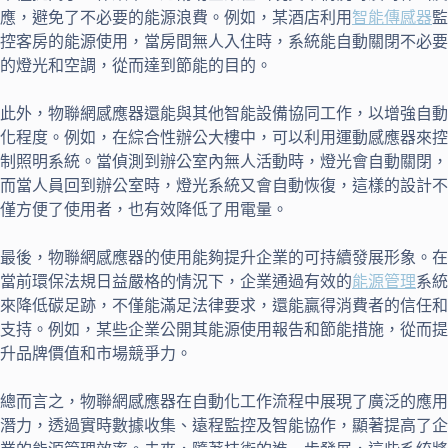
應，避免了不必要的能源浪費。例如，某酒店利用
智能傳感器
監
控客房的能源使用，當房間無人入住時，系統能自動關閉不必要
的燈光和空調，從而達到節能的目的。
此外，物聯網感應器還能與其他智能設備協同工作，以增強自動
化程度。例如，在綜合性辦公大樓中，可以利用運動感應器來控
制照明系統。當偵測到辦公室內無人活動時，燈光會自動關閉，
而當人員回到辦公室時，燈光系統又會自動恢復，這樣的設計不
僅方便了使用者，也有效降低了用電量。
最後，物聯網感應器的使用能夠提升企業的可持續發展形象。在
當前環保法規日益嚴格的情況下，企業通過有效的
能源管理
系統
來降低碳足跡，不僅能滿足法律要求，還能贏得消費者的信任和
支持。例如，某些企業公開其能源使用報告和節能措施，從而提
升品牌價值和市場競爭力。
總而言之，物聯網感應器在自動化工作流程中展現了廣泛的應用
潛力，透過實時數據收集、遠程監控及智能協作，顯著提高了企