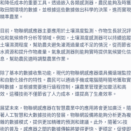
和降低成本的重要工具。透過嵌入各類感測器，農民能夠及時獲
取田間環境的數據，並根據這些數據做出科學的決策，進而實現
精準農業。
目前，物聯網感應器主要應用於土壤濕度監測、作物生長狀況評
估和氣候條件分析等領域。例如，土壤濕度感測器可以持續追蹤
土壤濕潤程度，幫助農夫避免灌溉過量或不足的情況，從而節省
水資源和提升作物產量。氣象感測器則能夠實時提供氣候變化信
息，幫助農民適時調整農業作業。
除了基本的數據收集功能，現代的物聯網感應器還具備遠端監控
和自動化操作的特性。農民可以通過手機或電腦隨時隨地獲取實
時數據，並根據需要進行遠程控制，讓農業管理更加靈活和高
效。這種技術不僅節省了人力成本，還提高了生產效率。
展望未來，物聯網感應器在智慧農業中的應用將會更加廣泛。隨
著人工智慧和大數據技術的發展，物聯網設備將能夠分析更為複
雜的數據模式，提供更加精確的預測和建議。此外，隨著5G技
術的普及，感應器之間的數據傳輸將變得更快、更穩定，促使即