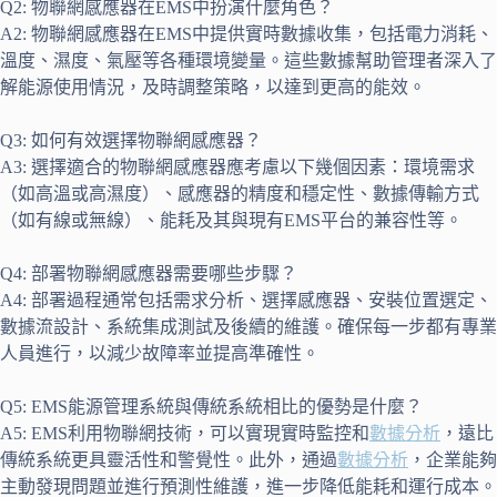
Q2: 物聯網感應器在EMS中扮演什麼角色？
A2: 物聯網感應器在EMS中提供實時數據收集，包括電力消耗、
溫度、濕度、氣壓等各種環境變量。這些數據幫助管理者深入了
解能源使用情況，及時調整策略，以達到更高的能效。
Q3: 如何有效選擇物聯網感應器？
A3: 選擇適合的物聯網感應器應考慮以下幾個因素：環境需求
（如高溫或高濕度）、感應器的精度和穩定性、數據傳輸方式
（如有線或無線）、能耗及其與現有EMS平台的兼容性等。
Q4: 部署物聯網感應器需要哪些步驟？
A4: 部署過程通常包括需求分析、選擇感應器、安裝位置選定、
數據流設計、系統集成測試及後續的維護。確保每一步都有專業
人員進行，以減少故障率並提高準確性。
Q5: EMS能源管理系統與傳統系統相比的優勢是什麼？
A5: EMS利用物聯網技術，可以實現實時監控和
數據分析
，遠比
傳統系統更具靈活性和警覺性。此外，通過
數據分析
，企業能夠
主動發現問題並進行預測性維護，進一步降低能耗和運行成本。