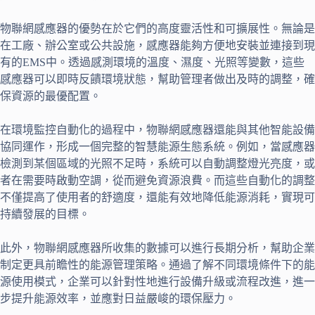
物聯網感應器的優勢在於它們的高度靈活性和可擴展性。無論是
在工廠、辦公室或公共設施，感應器能夠方便地安裝並連接到現
有的EMS中。透過感測環境的溫度、濕度、光照等變數，這些
感應器可以即時反饋環境狀態，幫助管理者做出及時的調整，確
保資源的最優配置。
在環境監控自動化的過程中，物聯網感應器還能與其他智能設備
協同運作，形成一個完整的智慧能源生態系統。例如，當感應器
檢測到某個區域的光照不足時，系統可以自動調整燈光亮度，或
者在需要時啟動空調，從而避免資源浪費。而這些自動化的調整
不僅提高了使用者的舒適度，還能有效地降低能源消耗，實現可
持續發展的目標。
此外，物聯網感應器所收集的數據可以進行長期分析，幫助企業
制定更具前瞻性的能源管理策略。通過了解不同環境條件下的能
源使用模式，企業可以針對性地進行設備升級或流程改進，進一
步提升能源效率，並應對日益嚴峻的環保壓力。